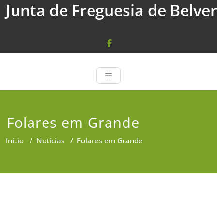
Junta de Freguesia de Belver
Skip
to
content
Folares em Grande
Início
/
Notícias
/
Folares em Grande