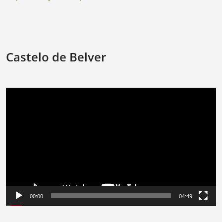
Castelo de Belver
Reprodutor
de
vídeo
00:00
04:49