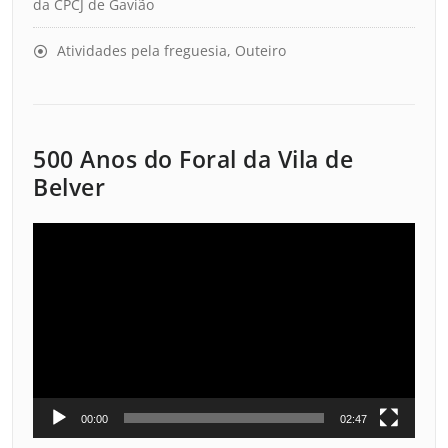
da CPCJ de Gavião
Atividades pela freguesia, Outeiro
500 Anos do Foral da Vila de
Belver
Reprodutor
de
vídeo
00:00
02:47