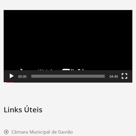
Reprodutor
de
vídeo
00:00
04:49
Links Úteis
Câmara Municipal de Gavião