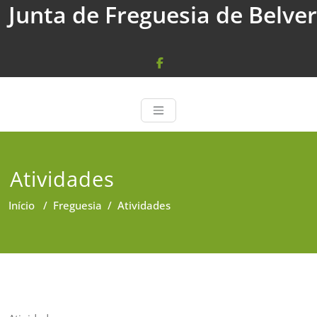
Junta de Freguesia de Belver
Skip
to
content
Atividades
Início
/
Freguesia
/
Atividades