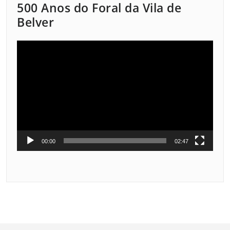
500 Anos do Foral da Vila de
Belver
Reprodutor
de
vídeo
00:00
02:47