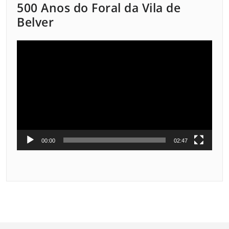
500 Anos do Foral da Vila de
Belver
Reprodutor
de
vídeo
00:00
02:47