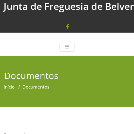
Junta de Freguesia de Belver
Skip
to
content
Documentos
Início
/
Documentos