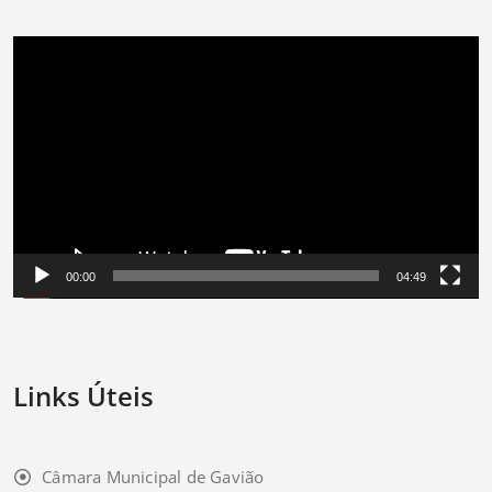
Reprodutor
de
vídeo
00:00
04:49
Links Úteis
Câmara Municipal de Gavião