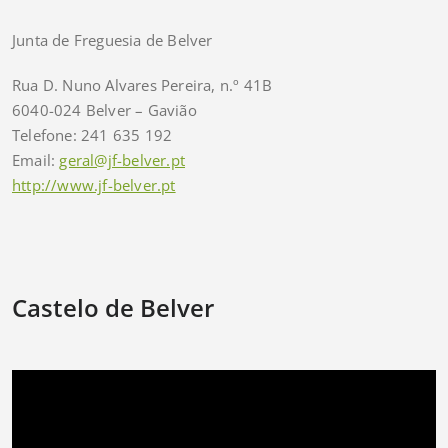
Junta de Freguesia de Belver
Rua D. Nuno Alvares Pereira, n.º 41B
6040-024 Belver – Gavião
Telefone: 241 635 192
Email:
geral@jf-belver.pt
http://www.jf-belver.pt
Castelo de Belver
Reprodutor
de
vídeo