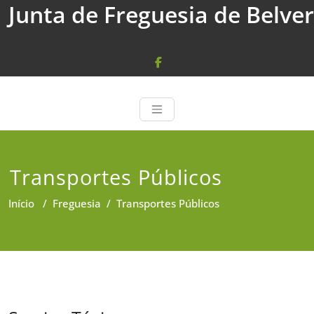
Junta de Freguesia de Belver
Skip
to
content
Transportes Públicos
Início
/
Freguesia
/
Transportes Públicos