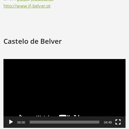
http://www.jf-belver.pt
Castelo de Belver
Reprodutor
de
vídeo
00:00
04:49