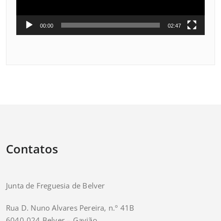
00:00
02:47
Contatos
Junta de Freguesia de Belver
Rua D. Nuno Alvares Pereira, n.º 41B
6040-024 Belver – Gavião