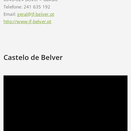
Telefone: 241 635 192
Email:
geral@jf-belver.pt
http://www.jf-belver.pt
Castelo de Belver
Reprodutor
de
vídeo