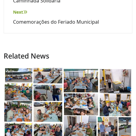
de
Caminhada Solidária
artigos
Next
Comemorações do Feriado Municipal
Related News