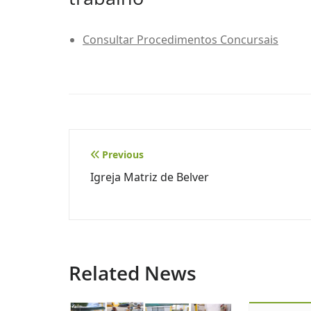
Consultar Procedimentos Concursais
Navegação
Previous
Igreja Matriz de Belver
de
artigos
Related News