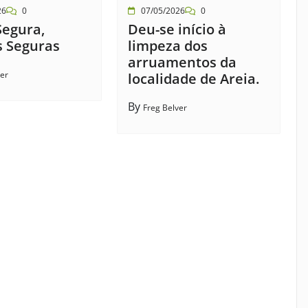
26
0
07/05/2026
0
Segura,
Deu-se início à
s Seguras
limpeza dos
arruamentos da
ver
localidade de Areia.
By
Freg Belver